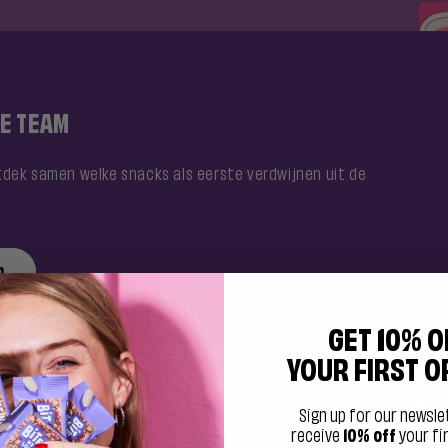
E TEAM
tdek samen welke snacks als eerste verdwijnen uit de
n
GET 10% O
YOUR FIRST O
Sign up for our newsle
receive
10% off
your fi