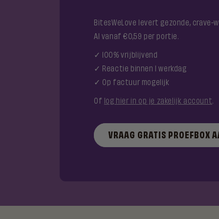
BitesWeLove levert gezonde, crave-w
Al vanaf €0,59 per portie.
✓ 100% vrijblijvend
✓ Reactie binnen 1 werkdag
✓ Op factuur mogelijk
Of
log hier in op je zakelijk account
.
VRAAG GRATIS PROEFBOX 