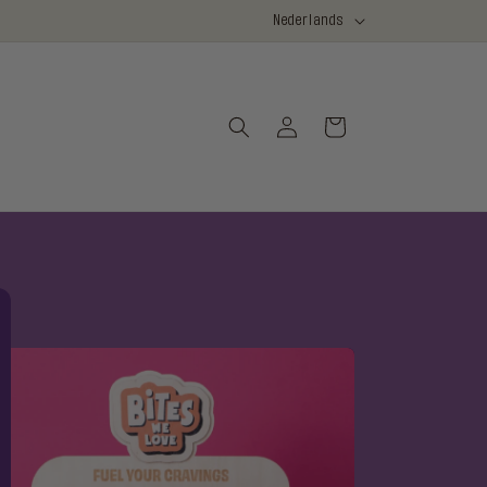
T
Nederlands
NIEUW! CRUNCHY PROTEIN COOKIE BARS
A
A
L
Inloggen
Winkelwagen