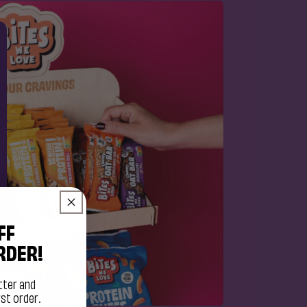
FF
RDER!
tter and
rst order.