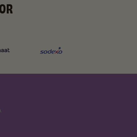
OOR
T
.